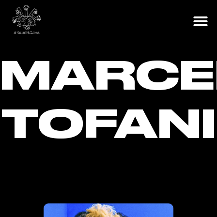
A Q
LOJA O
MARCE
TOFANI