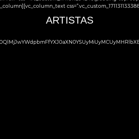
c_column][vc_column_text css=”.vc_custom_171131133388
ARTISTAS
0QlMjJwYWdpbmFfYXJ0aXN0YSUyMiUyMCUyMHRlbXBsY