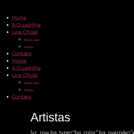
Home
A Quadrilha
Loja Oficial
Minha conta
Pedidos
Contato
Home
A Quadrilha
Loja Oficial
Minha conta
Pedidos
Contato
Artistas
[vc_row bg_type=”bg_color” bg_override=”e