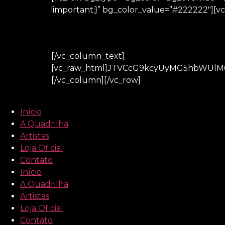
!important;}” bg_color_value=”#222222″][v
[/vc_column_text]
[vc_raw_html]JTVCcG9kcyUyMG5hbWUlM
[/vc_column][/vc_row]
Início
A Quadrilha
Artistas
Loja Oficial
Contato
Início
A Quadrilha
Artistas
Loja Oficial
Contato