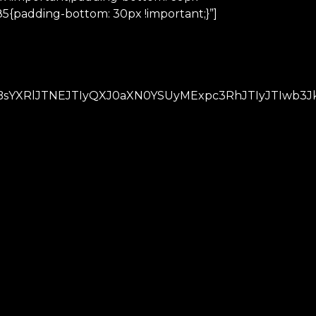
5{padding-bottom: 30px !important;}”]
XRlJTNEJTIyQXJ0aXN0YSUyMExpc3RhJTIyJTIwb3JkZ