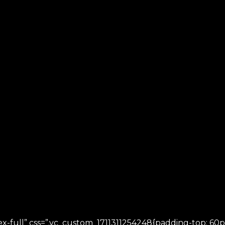
x-full” css=”.vc_custom_1711311254248{padding-top: 60