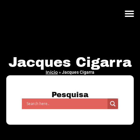
A Q
LOJA O
Jacques Cigarra
Início
»
Jacques Cigarra
Pesquisa