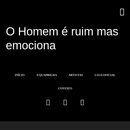
A Q
LOJA 
O Homem é ruim mas
emociona
INÍCIO
A QUADRILHA
ARTISTAS
LOJA OFICIAL
CONTATO