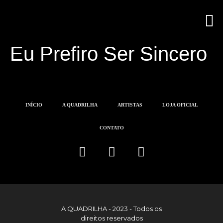
A Q
LOJA 
Eu Prefiro Ser Sincero
INÍCIO
A QUADRILHA
ARTISTAS
LOJA OFICIAL
CONTATO
A QUADRILHA - 2023 - Todos os
direitos reservados