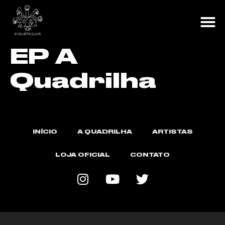
A Q
LOJA O
EP A
Quadrilha
INÍCIO
A QUADRILHA
ARTISTAS
LOJA OFICIAL
CONTATO