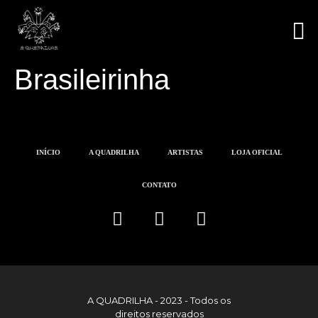
A Q
LOJA 
Brasileirinha
INÍCIO
A QUADRILHA
ARTISTAS
LOJA OFICIAL
CONTATO
A QUADRILHA - 2023 - Todos os
direitos reservados