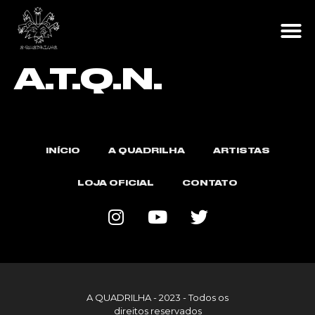
A Q
LOJA O
A.T.Q.N.
INÍCIO
A QUADRILHA
ARTISTAS
LOJA OFICIAL
CONTATO
A QUADRILHA - 2023 - Todos os
direitos reservados