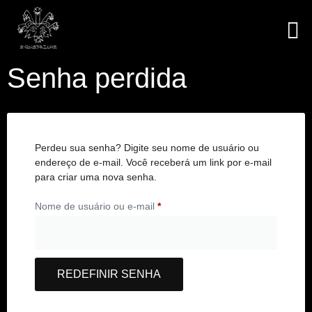
A Q
LOJA 
Senha perdida
Perdeu sua senha? Digite seu nome de usuário ou
endereço de e-mail. Você receberá um link por e-mail
para criar uma nova senha.
Nome de usuário ou e-mail
*
REDEFINIR SENHA